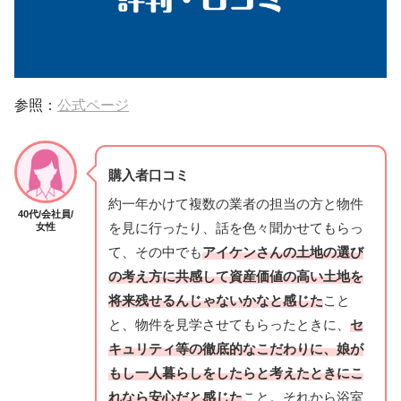
参照：
公式ページ
購入者口コミ
約一年かけて複数の業者の担当の方と物件
40代/会社員/
を見に行ったり、話を色々聞かせてもらっ
女性
て、その中でも
アイケンさんの土地の選び
の考え方に共感して資産価値の高い土地を
将来残せるんじゃないかなと感じた
こと
と、物件を見学させてもらったときに、
セ
キュリティ等の徹底的なこだわりに、娘が
もし一人暮らしをしたらと考えたときにこ
れなら安心だと感じた
こと。それから浴室