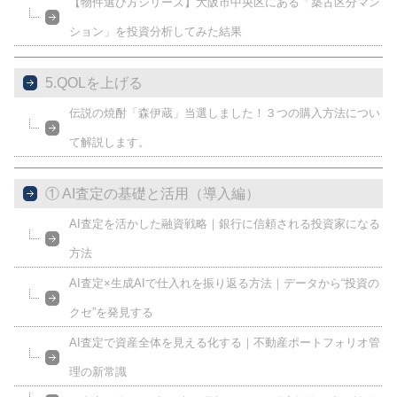
【物件選び方シリーズ】大阪市中央区にある「築古区分マン
ション」を投資分析してみた結果
5.QOLを上げる
伝説の焼酎「森伊蔵」当選しました！３つの購入方法につい
て解説します。
① AI査定の基礎と活用（導入編）
AI査定を活かした融資戦略｜銀行に信頼される投資家になる
方法
AI査定×生成AIで仕入れを振り返る方法｜データから“投資の
クセ”を発見する
AI査定で資産全体を見える化する｜不動産ポートフォリオ管
理の新常識