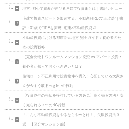
地方×都心で資産が伸びる戸建て投資術とは｜書評レビュー
宅建で投資スピードを加速する。不動産FIREの“正攻法”｜書
評：31歳でFIREを実現! 宅建×不動産投資術
不動産投資における都市部vs地方 完全ガイド：初心者のた
めの投資戦略
【完全比較】ワンルームマンション投資 vs アパート投資：
初心者が知っておくべき違いとは？
住宅ローン不正利用で投資物件を購入！心配している大家さ
んが今すぐ取るべき5つの行動
【投資物件の売却を検討している方必見】高く売る方法と安
く売られる３つのNG行動
「こんな不動産投資をやるならやめとけ！」失敗投資法３
選 【区分マンション編】