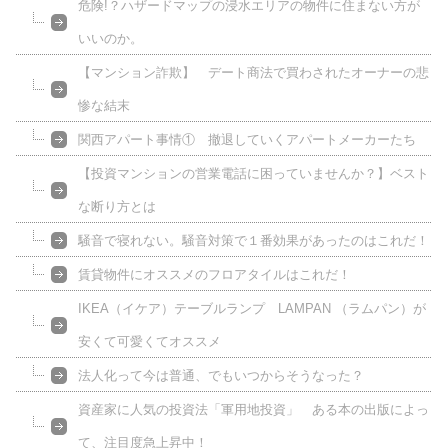
危険!？ハザードマップの浸水エリアの物件に住まない方が
いいのか。
【マンション詐欺】 デート商法で買わされたオーナーの悲
惨な結末
関西アパート事情① 撤退していくアパートメーカーたち
【投資マンションの営業電話に困っていませんか？】ベスト
な断り方とは
騒音で寝れない。騒音対策で１番効果があったのはこれだ！
賃貸物件にオススメのフロアタイルはこれだ！
IKEA（イケア）テーブルランプ LAMPAN （ラムパン）が
安くて可愛くてオススメ
法人化って今は普通、でもいつからそうなった？
資産家に人気の投資法「軍用地投資」 ある本の出版によっ
て、注目度急上昇中！